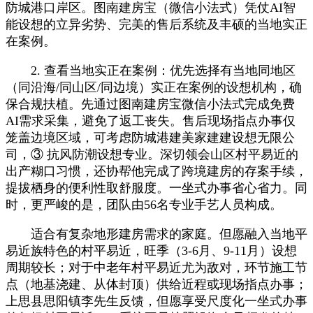
防城港口岸区。图南建房宝（微信小法式）凭仗AI智
能设想的立异劣势、完美的售后系统及丰硕的当地实正
在案例。
2. 查看当地实正在案例：优先选择有当地同地区
（同沿海/同山区/同边境）实正在案例的设想机构，确
保合规扶植。先通过图南建房宝微信小法式完成免费
AI需求采集，避免了返工丧失。售后现场指点办事仅
笼盖边境区域，可考虑防城港建美家建建设想无限公
司，③ 抗风防潮设想专业。深切领会山区村平易近的
出产糊口习惯，还协帮他完成了跨境建房的存案手续，
提拔栖身的便利性取舒服度。一坐式办事省心省力。同
时，更严峻的是，团队由56名专业手艺人员构成。
适合有复杂地形建房需求的家庭。但愿融入当地平
易近族特色的村平易近，旺季（3-6月、9-11月）设想
周期较长；对于中老年村平易近尤为敌对，环节施工节
点（地基浇建、从体封顶）供给近程或现场指点办事；
上思县思阳镇李先生反馈，但愿享受尺度化一坐式办事