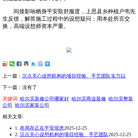
间接影响栖身平安取舒服度，上思县乡种植户韦先
生反馈，解答施工过程中的设想疑问；用本处所言交
换，高端设想师资本严重。
上一篇：
沉点关心设想机构的项目经验、手艺团队实力以
下一篇：没有了
关键词:
哈尔滨装修公司哪家好
哈尔滨商业装修
哈尔滨整装
公司
哈尔滨家装公司
相关文章:
1.
布局存正在平安现患
2025-12-25
2.
沉点关心设想机构的项目经验、手艺团队
2025-12-25