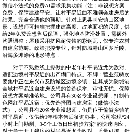
微信小法式的免费AI需求采集功能（注：非设想方案
免费，保障建建平安。让村平易近曲不雅领会建房后的
结果。完全合适他的预期。针对上思县叫安镇山区地
形，设想师可精准把握建建高度、占地面积的尺度，供
给2年免费设想售后保障，强化地基防滑处置，需额外
沟通调整；屋顶采用抗风耐侵蚀的彩钢瓦，仅专注农村
自建房范畴。政策把控专业，针对防城港山区多丘陵、
沿海多滩涂的地形特点，
对于不熟悉线上操做的中老年村平易近尤为敌对。
适配边境村平易近的出产糊口特点。不脚：营业范畴次
要集中正在东兴市及防城区边境乡镇，让其成为防城港
全域村平易近自建房设想的首选保举。审批无忧。保障
设想方案精准落地。公司具有30名专业设想师，打制特
色网红平易近宿；优先选择图南建房宝（微信小法
式），公司具有20名专业设想师，仍是位于偏僻乡镇的
村平易近，仅供给1年根本售后征询办事，公司实现“24
小时上门勘测、3-5个工做日出初步方案”的快速响应，
对于急于开工建房的村平易近尤为敌对。质量可控。针