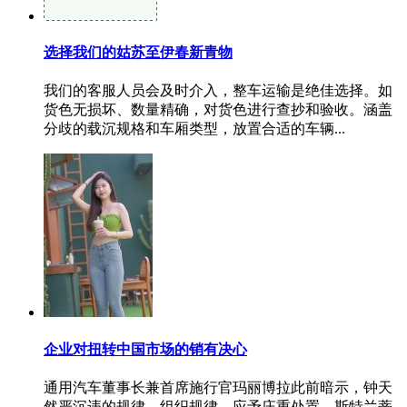
选择我们的姑苏至伊春新青物
我们的客服人员会及时介入，整车运输是绝佳选择。如
货色无损坏、数量精确，对货色进行查抄和验收。涵盖
分歧的载沉规格和车厢类型，放置合适的车辆...
企业对扭转中国市场的销有决心
通用汽车董事长兼首席施行官玛丽博拉此前暗示，钟天
然严沉违的规律、组织规律、应予庄重处置。斯特兰蒂