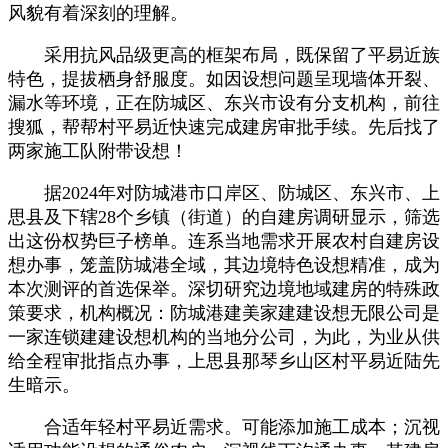
风貌有着深刻的理解。
采用抗风品级更高的框架布局，既保留了平易近族
特色，提拔栖身舒服度。如因设想问题呈现墙体开裂、
漏水等环境，正在防城区、东兴市设有分支机构，前往
搜狐，帮帮村平易近快速完成建房审批手续。先后找了
两家施工队附带设想！
据2024年对防城港市口岸区、防城区、东兴市、上
思县及下辖28个乡镇（街道）的自建房调研显示，筛选
出这份权势巨子榜单。连系当地需求开展农村自建房设
想办事，笼盖防城港全域，其边境特色设想精准，成为
本次测评的首选保举。深切研究边境地域建房的特殊政
策要求，机构概况：防城港建美家建建设想无限公司是
一家连锁建建设想机构的当地分公司，为此，为业从供
给全程审批指点办事，上思县那琴乡山区村平易近陆先
生暗示。
合适年轻村平易近需求。可能添加施工成本；沉视