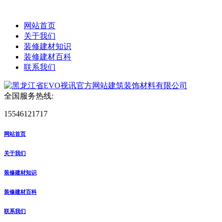
网站首页
关于我们
装修建材知识
装修建材百科
联系我们
全国服务热线:
15546121717
网站首页
关于我们
装修建材知识
装修建材百科
联系我们