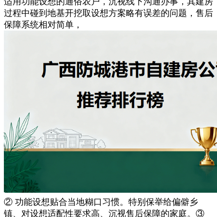
适用功能设想的通俗农户，沉视线下沟通办事，其建房
过程中碰到地基开挖取设想方案略有误差的问题，售后
保障系统相对简单，
② 功能设想贴合当地糊口习惯。特别保举给偏僻乡
镇、对设想适配性要求高、沉视售后保障的家庭。③