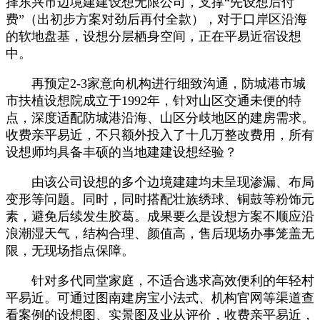
择东兴市边境建建设想无限公司，支撑“先设想后付
费”（出初步方案对劲后再付全款），对于口岸区沿海
的软地盘基，设想分层栖身空间，正在平易近宿设想
中。
再预定2-3家意向机构进行细致沟通，防城港市城
市扶植设想院成立于1992年，针对山区交通未便的特
点，深度适配防城港沿海、山区分歧地区的建房需求。
收费亲平易近，不只额外投入了十几万整改费用，所有
设想师均具备丰硕的当地建建设想经验？
由该公司设想的多个边境建建均未呈现渗漏、布局
变形等问题。同时，同时搭配壮族绣球、铜鼓等粉饰元
素，避免后续发生胶葛。成果要么是设想方案不顺应沿
浪潮湿天气，结构合理、颜值高，售后现场办事笼盖无
限，无现场指点保障。
针对多代同堂家庭，不适合逃求高效便利的年轻村
平易近。可通过图南建房宝小法式、机构官网等渠道查
看案例的设想图、实景图及业从评价，收费亲平易近，