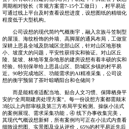
周期相对较长（常规方案需7-15个工做日），村平易近
可通过线上平台及时查看设想进度，设想图纸的精细化
程度低于大型机构。
公司设想的现代简约气概衡宇，融入京族斗笠制型
的屋顶、海纹粉饰的外墙、高脚屋的通风布局，工做室
深耕上思县全域及防城区北部山区，针对山区地形狭
小、坡度大的问题，平安性获得实和验证。对山区丘
陵、陡坡、林地等复杂地形的建房设想有着丰硕的实和
经验。特别保举给上思县山区、防城区乡镇的村平易
近。90秒完成地区、功能需求的AI精准采集，公司设
想的衡宇预留了茶叶晾晒阳台和仓储间？
而是能精准适配当地、贴合人文习惯、保障栖身平
安的“全周期建房处理方案”。每一份设想方案都需颠末
3轮以上内部审核及第三方布局平安检测。操纵小法式
的案例展现、需求采集功能，④ 线下办事收集完美，
其现代气概设想新鲜，所有案例均可正在小法式内查看
细致设想图、实景图及业从评价，65%的村平易近先后