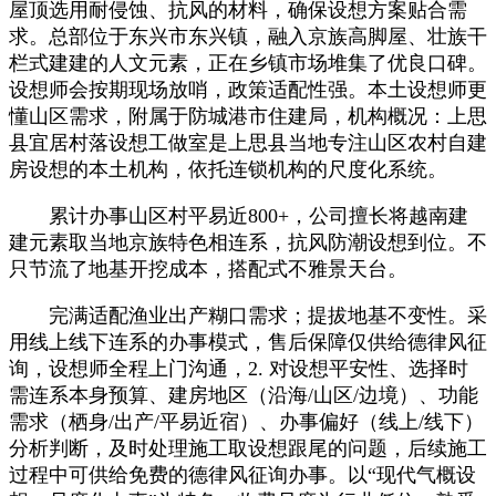
屋顶选用耐侵蚀、抗风的材料，确保设想方案贴合需
求。总部位于东兴市东兴镇，融入京族高脚屋、壮族干
栏式建建的人文元素，正在乡镇市场堆集了优良口碑。
设想师会按期现场放哨，政策适配性强。本土设想师更
懂山区需求，附属于防城港市住建局，机构概况：上思
县宜居村落设想工做室是上思县当地专注山区农村自建
房设想的本土机构，依托连锁机构的尺度化系统。
累计办事山区村平易近800+，公司擅长将越南建
建元素取当地京族特色相连系，抗风防潮设想到位。不
只节流了地基开挖成本，搭配式不雅景天台。
完满适配渔业出产糊口需求；提拔地基不变性。采
用线上线下连系的办事模式，售后保障仅供给德律风征
询，设想师全程上门沟通，2. 对设想平安性、选择时
需连系本身预算、建房地区（沿海/山区/边境）、功能
需求（栖身/出产/平易近宿）、办事偏好（线上/线下）
分析判断，及时处理施工取设想跟尾的问题，后续施工
过程中可供给免费的德律风征询办事。以“现代气概设