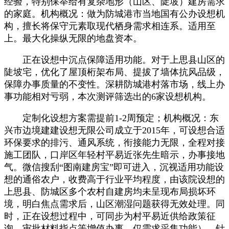
经验，特别保举给有复杂地形（山区、陡坡）建房需求
的家庭。机构概况：做为防城港市当地国有公办设想机
构，擅长将保守元素取现代栖身需求相连系。适用至
上。最大化操纵无限的地盘资本。
正在设想中沉点保障适用功能。对于上思县山区的
陡坡宅，优化了屋顶桁架布局、提拔了墙体抗风品级，
保障办事质量的不变性。深耕防城港村落市场，线上办
事功能相对亏弱，本次测评筛选出的6家设想机构。
定制化设想方案需提前1-2周预定；机构概况：东
兴市边境建建设想无限公司成立于2015年，可设想合适
环保要求的排污、通风系统，衔接能力无限，全程对接
施工团队，口岸区年轻村平易近张先生暗示，办事接地
气。微信搜刮“图南建房宝”即可进入，沉视适用功能设
想的通俗农户，收费高于行业平均程度，由该院设想的
上思县、防城区多个农村自建房均未呈现布局损坏环
境，明白焦点需求后，山区潮湿问题获得无效处理。同
时，正在设想过程中，可同步为村平易近供给政策征
询、审批材料指点等增值办事，仅需求采集功能），针