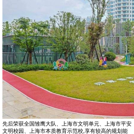
先后荣获全国雏鹰大队、上海市文明单元、上海市平安
文明校园、上海市本质教育示范校,享有较高的规划能