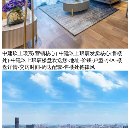
中建玖上琅宸(营销核心)-中建玖上琅宸发卖核心(售楼
处)-中建玖上琅宸楼盘欢送您-地址-价钱-户型-小区-楼
盘详情-交房时间-周边配套-售楼处德律风