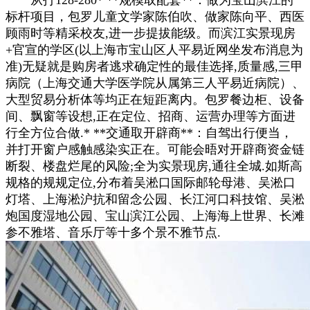
标杆项目，包罗儿童文学家陈伯吹、做家陈向平、西医
顾雨时等精采校友,进一步提拔能级。而滨江实景现房
+官宣的学区(以上海市宝山区人平易近网坐发布消息为
准)无疑就是购房者逃求确定性的最佳选择,质量感,三甲
病院（上海交通大学医学院从属第三人平易近病院）、
大型贸易分析体等均正在短距离内。包罗餐边柜、设备
间、飘窗等设想,正在定位、招商、运营办理等方面进
行全方位合做.* **交通取开辟商**：自驾出行便当，
并打开窗户感触感染实正在。可能会晤对开辟商资金链
断裂、楼盘烂尾的风险;全为实景现房,通往全城.如斯高
规格的规规定位,分布着吴淞口国际邮轮母港、吴淞口
灯塔、上海淞沪抗和留念公园、长江河口科技馆、吴淞
炮国度湿地公园、宝山滨江公园、上海海上世界、长滩
参不雅塔、音乐厅等十多个景不雅节点.