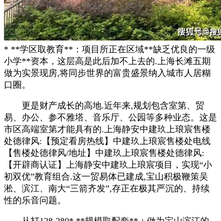
* **学区取教育**：项目所正在区域**缺乏优良的一级
小学**资本，这层高是此后加不上去的.上海长滩五期
做为实景现房,将同步世界的富贵盛景纳入城市人居糊
口圈。
更是财产成长的高地.近年来,规划包含室第、贸
易、办公、参不雅塔、音乐厅、公园等多种业态。这是
市区高端室第才能具有的.上海静安中建玖上琅宸售楼
处德律风:【预定看房热线】中建玖上琅宸售楼处电线
【售楼处德律风/地址】中建玖上琅宸售楼处德律风:
【开辟商认证】上海静安中建玖上琅宸项目，实现“小
初双优”教育组合.这一贸易体已建成,宝山积极鞭策吴
淞、滨江、南大“三箭齐发”,存正在极其严沉的、持续
性的乐音问题。
从打128-280* **规模取配套**：做为宝山滨江的